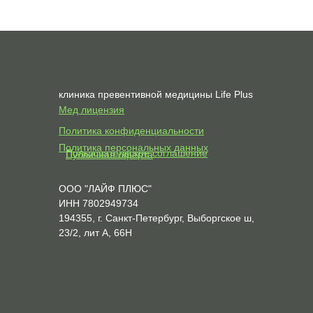
клиника превентивной медицины Life Plus
Мед лицензия
Политика конфиденциальности
Политика персональных данных
Пользовательское соглашение
Публичная оферта
ООО "ЛАЙФ ПЛЮС"
ИНН 7802949734
194355, г. Санкт-Петербург, Выборгское ш,
23/2, лит А, 66Н