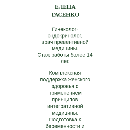
ЕЛЕНА
строительного материала, необходимого для
успешной реализации любой anti-age стратегии.
ТАСЕНКО
Гинеколог-
эндокринолог,
врач превентивной
медицины.
Стаж работы более 14
лет.
ЩИТОВИДНАЯ ЖЕЛЕЗА
Комплексная
Первичные маркеры выявления нарушений функции
поддержка женского
здоровья с
щитовидной железы.
применением
принципов
интегративной
медицины.
Подготовка к
беременности и