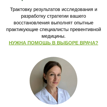
Трактовку результатов исследования и
разработку стратегии вашего
восстановления выполнят опытные
ЛИПИДНЫЙ ОБМЕН
практикующие специалисты превентивной
Развернутая липидограмма, позволяющая
медицины.
спрогнозировать риски сердечно-сосудистых
НУЖНА ПОМОЩЬ В ВЫБОРЕ ВРАЧА?
заболеваний, выявить причины снижения полового
гормонального фона.
УРОВЕНЬ БЕЛКА, БЕЛКОВЫЙ ОБМЕН
Оценка запасов, поступления и усвоения ключевого