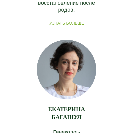
восстановление после
родов.
МОЧЕВЫВОДЯЩАЯ СИСТЕМА
Выявление воспалительных состояний, предикция
УЗНАТЬ БОЛЬШЕ
формирования камней, оценка работы желчного
пузыря, оценка уровня гидратации организма и
процессов детоксикации.
ПИЩЕВАРЕНИЕ
ЕКАТЕРИНА
Проверка качества усвоения макронутриентов
БАГАШУЛ
(белков, жиров, углеводов), предикция заболевания
желудочно-кишечного тракта
Гинеколог-