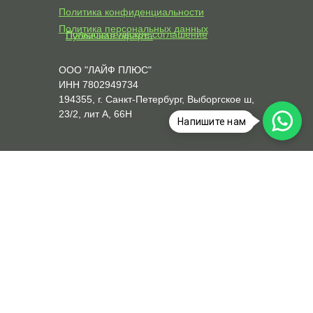
Политика конфиденциальности
Политика персональных данных
Пользовательское соглашение
Публичная оферта
ООО "ЛАЙФ ПЛЮС"
ИНН 7802949734
194355, г. Санкт-Петербург, Выборгское ш,
23/2, лит А, 66Н
Напишите нам
+79119202934
+79692830859
service@life-plus.online
2018-2026 © LIFE-PLUS.Онлайн