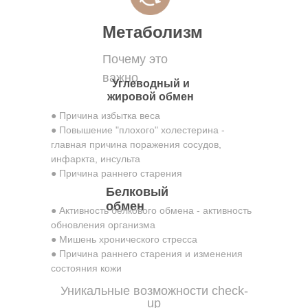
Метаболизм
Почему это
важно
Углеводный и
жировой обмен
● Причина избытка веса
● Повышение "плохого" холестерина -
главная причина поражения сосудов,
инфаркта, инсульта
● Причина раннего старения
Белковый
обмен
● Активность белкового обмена - активность
обновления организма
● Мишень хронического стресса
● Причина раннего старения и изменения
состояния кожи
Уникальные возможности check-
up