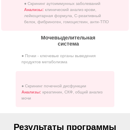
● Скрининг аутоиммунных заболеваний
Анализы:
клинический анализ крови,
лейкоцитарная формула, С-реактивный
белок, фибриноген, гомоцистеин, анти-ТПО
Мочевыделительная
система
● Почки - ключевые органы выведения
продуктов метаболизма
● Скрининг почечной дисфункции
Анализы:
креатинин, СКФ, общий анализ
мочи
Результаты программы