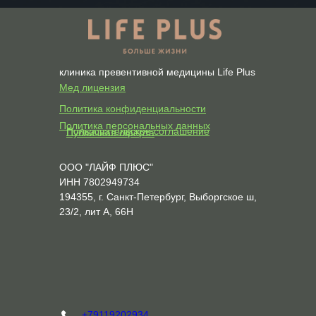
клиника превентивной медицины Life Plus
Мед лицензия
Политика конфиденциальности
Политика персональных данных
Пользовательское соглашение
Публичная оферта
ООО "ЛАЙФ ПЛЮС"
ИНН 7802949734
194355, г. Санкт-Петербург, Выборгское ш,
23/2, лит А, 66Н
+79119202934