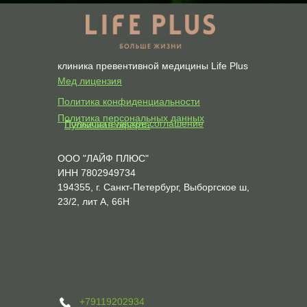
клиника превентивной медицины Life Plus
Мед лицензия
Политика конфиденциальности
Политика персональных данных
Пользовательское соглашение
Публичная оферта
ООО "ЛАЙФ ПЛЮС"
ИНН 7802949734
194355, г. Санкт-Петербург, Выборгское ш,
23/2, лит А, 66Н
+79119202934