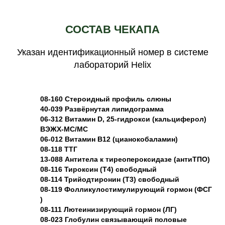
СОСТАВ ЧЕКАПА
Указан идентификационный номер в системе
лабораторий Helix
08-160 Стероидный профиль слюны
40-039 Развёрнутая липидограмма
06-312 Витамин D, 25-гидрокси (кальциферол)
ВЭЖХ‑МС/МС
06-012 Витамин В12 (цианокобаламин)
08-118 ТТГ
13-088 Антитела к тиреопероксидазе (антиТПО)
08-116 Тироксин (Т4) свободный
08-114 Трийодтиронин (Т3) свободный
08-119 Фолликулостимулирующий гормон (ФСГ
)
08-111 Лютеинизирующий гормон (ЛГ)
08-023 Глобулин связывающий половые